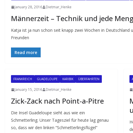
January 28, 2016
Dietmar_Henke
Männerzeit – Technik und jede Men
Katja ist ja nun schon seit knapp zwei Wochen in Deutschland und
Freunden
Read more
FRANKREICH
GUADELOUPE
KARIBIK
ÜBERFAHRTEN
January 15, 2016
Dietmar_Henke
Zick-Zack nach Point-a-Pitre
M
u
Die Insel Guadeloupe sieht aus wie ein
Schmetterling. Unser Tagesziel für heute lag genau
H
so, dass wir den linken “Schmetterlingsflügel”
d