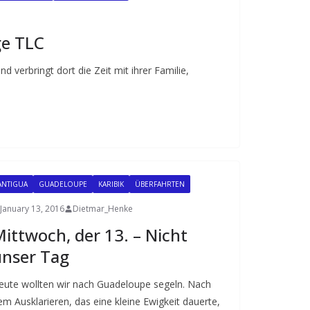
ge TLC
 verbringt dort die Zeit mit ihrer Familie,
ANTIGUA
GUADELOUPE
KARIBIK
ÜBERFAHRTEN
January 13, 2016
Dietmar_Henke
ittwoch, der 13. – Nicht
nser Tag
eute wollten wir nach Guadeloupe segeln. Nach
em Ausklarieren, das eine kleine Ewigkeit dauerte,