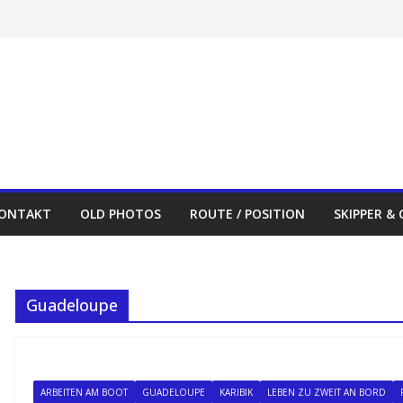
ONTAKT
OLD PHOTOS
ROUTE / POSITION
SKIPPER &
Guadeloupe
ARBEITEN AM BOOT
GUADELOUPE
KARIBIK
LEBEN ZU ZWEIT AN BORD