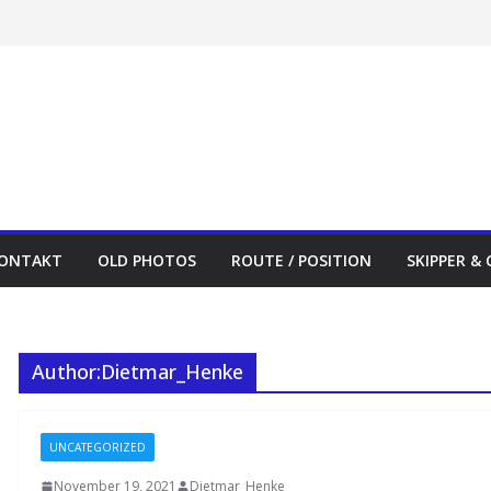
ONTAKT
OLD PHOTOS
ROUTE / POSITION
SKIPPER &
Author:
Dietmar_Henke
UNCATEGORIZED
November 19, 2021
Dietmar_Henke