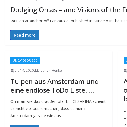
Dodging Orcas – and Visions of the 
Written at anchor off Lanzarote, published in Mindelo in the Ca
Read more
UNCATEGORIZED
July 14, 2020
Dietmar_Henke
Tulpen aus Amsterdam und
A
eine endlose ToDo Liste…..
o
Oh man wie das draußen pfeift…! CESARINA scheint
es nicht viel auszumachen, dass es hier in
Dr
Amsterdam gerade wie aus
E
l