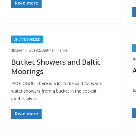
Read more
UNCATEGORIZED
June 11, 2019
Dietmar_Henke
Bucket Showers and Baltic
A
Moorings
E
PROLOGUE: There is a lot to be said for warm
a
water showers from a bucket in the cockpit
se
(preferably in
Read more