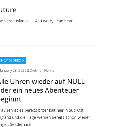
Future
pe Verde Islands… As I write, I can hear
UNCATEGORIZED
January 23, 2020
Dietmar_Henke
lle Uhren wieder auf NULL
der ein neues Abenteuer
beginnt
außen ist es bereits bitter kalt hier in Süd-Ost
ngland und die Tage werden bereits schon wieder
änger. Seitdem ich