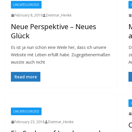
UNCATEGORIZED
February 8, 2019
Dietmar_Henke
Neue Perspektive – Neues
M
Glück
a
Es ist ja nun schon eine Weile her, dass ich unsere
D
Website mit Leben erfüllt habe. Zugegebenermaßen
z
wusste auch nicht
A
Read more
UNCATEGORIZED
February 23, 2018
Dietmar_Henke
C