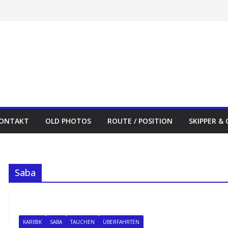
ONTAKT
OLD PHOTOS
ROUTE / POSITION
SKIPPER &
Saba
KARIBIK
SABA
TAUCHEN
ÜBERFAHRTEN