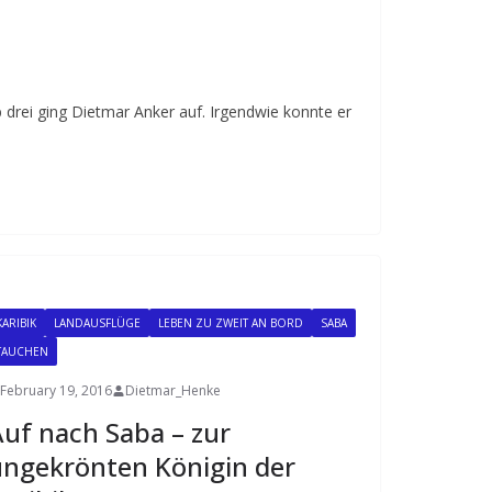
drei ging Dietmar Anker auf. Irgendwie konnte er
KARIBIK
LANDAUSFLÜGE
LEBEN ZU ZWEIT AN BORD
SABA
TAUCHEN
February 19, 2016
Dietmar_Henke
uf nach Saba – zur
ngekrönten Königin der