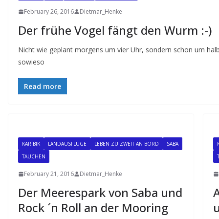
February 26, 2016
Dietmar_Henke
Der frühe Vogel fängt den Wurm :-)
Nicht wie geplant morgens um vier Uhr, sondern schon um halb 
sowieso
Read more
KARIBIK
LANDAUSFLÜGE
LEBEN ZU ZWEIT AN BORD
SABA
TAUCHEN
February 21, 2016
Dietmar_Henke
Der Meerespark von Saba und
A
Rock ´n Roll an der Mooring
u