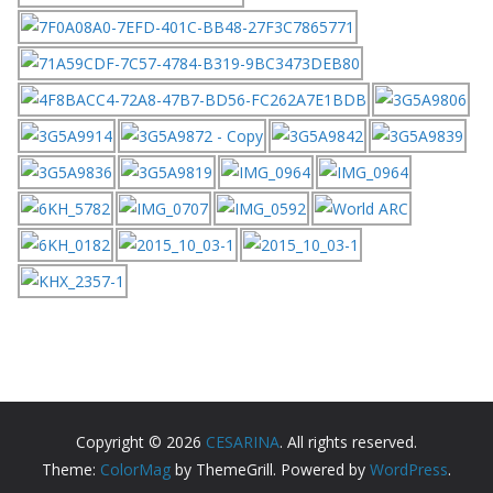
Copyright © 2026
CESARINA
. All rights reserved.
Theme:
ColorMag
by ThemeGrill. Powered by
WordPress
.