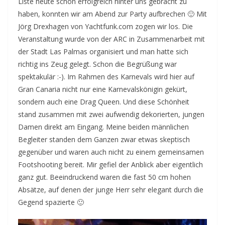
Liste heute schon erfolgreich hinter uns gebracht zu
haben, konnten wir am Abend zur Party aufbrechen 🙂 Mit
Jörg Drexhagen von Yachtfunk.com zogen wir los. Die
Veranstaltung wurde von der ARC in Zusammenarbeit mit
der Stadt Las Palmas organisiert und man hatte sich
richtig ins Zeug gelegt. Schon die Begrüßung war
spektakulär :-). Im Rahmen des Karnevals wird hier auf
Gran Canaria nicht nur eine Karnevalskönigin gekürt,
sondern auch eine Drag Queen. Und diese Schönheit
stand zusammen mit zwei aufwendig dekorierten, jungen
Damen direkt am Eingang. Meine beiden männlichen
Begleiter standen dem Ganzen zwar etwas skeptisch
gegenüber und waren auch nicht zu einem gemeinsamen
Footshooting bereit. Mir gefiel der Anblick aber eigentlich
ganz gut. Beeindruckend waren die fast 50 cm hohen
Absätze, auf denen der junge Herr sehr elegant durch die
Gegend spazierte 🙂