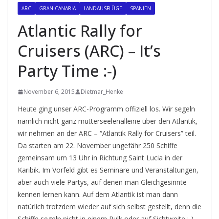
ARC
GRAN CANARIA
LANDAUSFLÜGE
SPANIEN
Atlantic Rally for
Cruisers (ARC) – It’s
Party Time :-)
November 6, 2015
Dietmar_Henke
Heute ging unser ARC-Programm offiziell los. Wir segeln
nämlich nicht ganz mutterseelenalleine über den Atlantik,
wir nehmen an der ARC – “Atlantik Rally for Cruisers” teil.
Da starten am 22. November ungefähr 250 Schiffe
gemeinsam um 13 Uhr in Richtung Saint Lucia in der
Karibik. Im Vorfeld gibt es Seminare und Veranstaltungen,
aber auch viele Partys, auf denen man Gleichgesinnte
kennen lernen kann. Auf dem Atlantik ist man dann
natürlich trotzdem wieder auf sich selbst gestellt, denn die
Schiffe segeln nicht in einem Pulk oder auf Sichtweite :-).