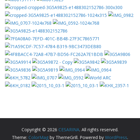
Copyright © 2026
CESARINA
. All rights reserved.
Theme:
ColorMag
by ThemeGrill. Powered by
WordPress
.