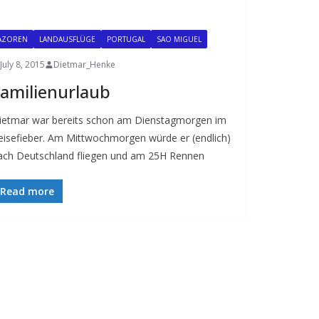
AZOREN
LANDAUSFLÜGE
PORTUGAL
SAO MIGUEL
July 8, 2015
Dietmar_Henke
amilienurlaub
ietmar war bereits schon am Dienstagmorgen im
eisefieber. Am Mittwochmorgen würde er (endlich)
ach Deutschland fliegen und am 25H Rennen
Read more