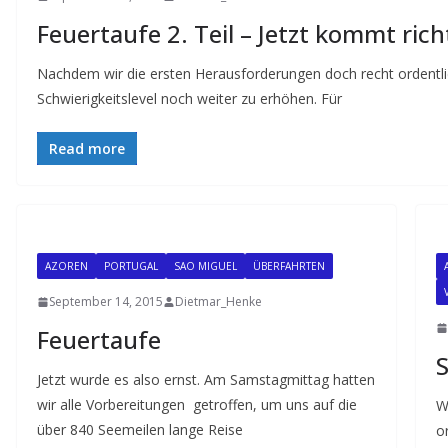
Feuertaufe 2. Teil – Jetzt kommt rich
Nachdem wir die ersten Herausforderungen doch recht ordentlic
Schwierigkeitslevel noch weiter zu erhöhen. Für
Read more
AZOREN
PORTUGAL
SAO MIGUEL
ÜBERFAHRTEN
September 14, 2015
Dietmar_Henke
Feuertaufe
S
Jetzt wurde es also ernst. Am Samstagmittag hatten
wir alle Vorbereitungen getroffen, um uns auf die
W
über 840 Seemeilen lange Reise
o