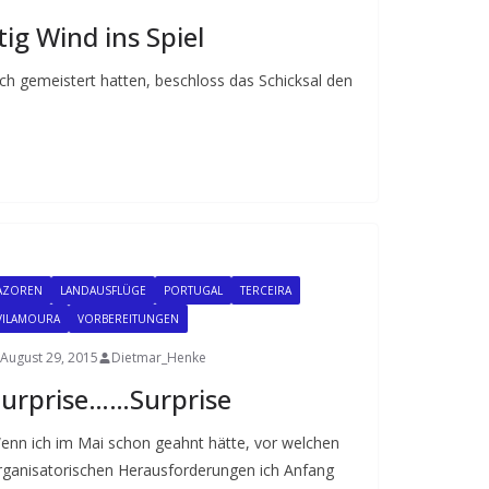
tig Wind ins Spiel
h gemeistert hatten, beschloss das Schicksal den
AZOREN
LANDAUSFLÜGE
PORTUGAL
TERCEIRA
VILAMOURA
VORBEREITUNGEN
August 29, 2015
Dietmar_Henke
urprise……Surprise
enn ich im Mai schon geahnt hätte, vor welchen
rganisatorischen Herausforderungen ich Anfang