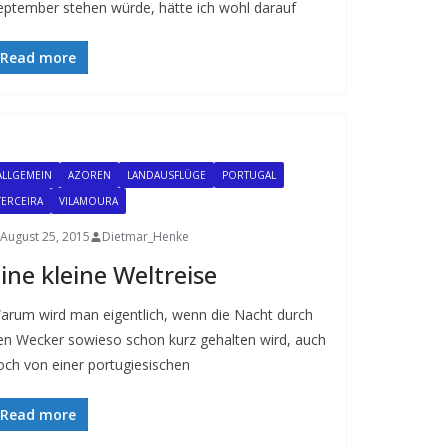
eptember stehen würde, hätte ich wohl darauf
Read more
ALLGEMEIN
AZOREN
LANDAUSFLÜGE
PORTUGAL
TERCEIRA
VILAMOURA
August 25, 2015
Dietmar_Henke
ine kleine Weltreise
arum wird man eigentlich, wenn die Nacht durch
en Wecker sowieso schon kurz gehalten wird, auch
och von einer portugiesischen
Read more