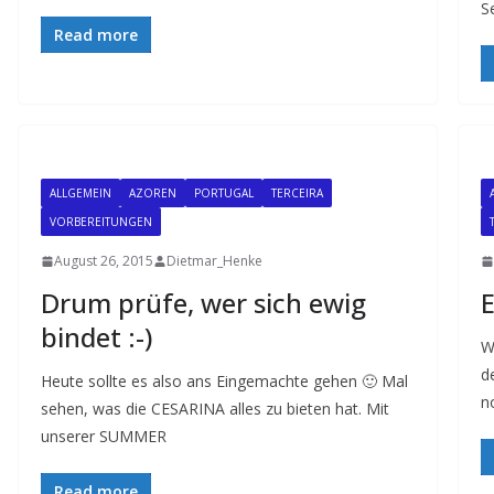
S
Read more
ALLGEMEIN
AZOREN
PORTUGAL
TERCEIRA
VORBEREITUNGEN
August 26, 2015
Dietmar_Henke
Drum prüfe, wer sich ewig
E
bindet :-)
W
d
Heute sollte es also ans Eingemachte gehen 🙂 Mal
n
sehen, was die CESARINA alles zu bieten hat. Mit
unserer SUMMER
Read more