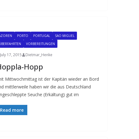
AZOREN
PORTO
PORTUGAL
SAO MIGUEL
ÜBERFAHRTEN
VORBEREITUNGEN
July 17, 2015
Dietmar_Henke
Hoppla-Hopp
eit Mittwochmittag ist der Kapitän wieder an Bord
nd mittlerweile haben wir die aus Deutschland
ingeschleppte Seuche (Erkältung) gut im
Read more