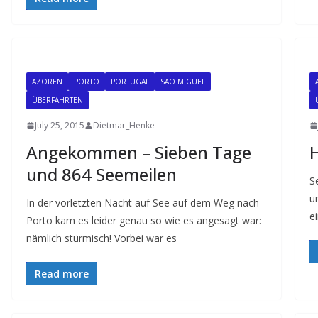
AZOREN
PORTO
PORTUGAL
SAO MIGUEL
ÜBERFAHRTEN
July 25, 2015
Dietmar_Henke
Angekommen – Sieben Tage
und 864 Seemeilen
S
u
In der vorletzten Nacht auf See auf dem Weg nach
e
Porto kam es leider genau so wie es angesagt war:
nämlich stürmisch! Vorbei war es
Read more