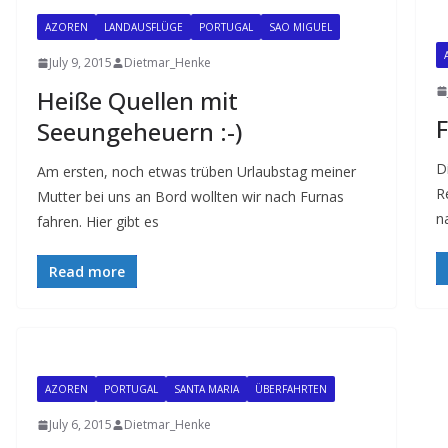
AZOREN
LANDAUSFLÜGE
PORTUGAL
SAO MIGUEL
July 9, 2015
Dietmar_Henke
Heiße Quellen mit
F
Seeungeheuern :-)
D
Am ersten, noch etwas trüben Urlaubstag meiner
R
Mutter bei uns an Bord wollten wir nach Furnas
n
fahren. Hier gibt es
Read more
AZOREN
PORTUGAL
SANTA MARIA
ÜBERFAHRTEN
July 6, 2015
Dietmar_Henke