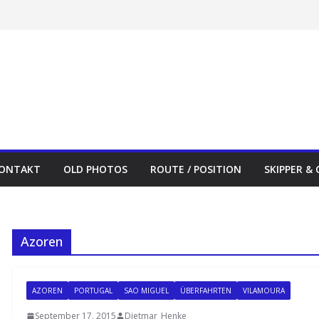
ONTAKT
OLD PHOTOS
ROUTE / POSITION
SKIPPER &
Azoren
AZOREN
PORTUGAL
SAO MIGUEL
ÜBERFAHRTEN
VILAMOURA
September 17, 2015
Dietmar_Henke