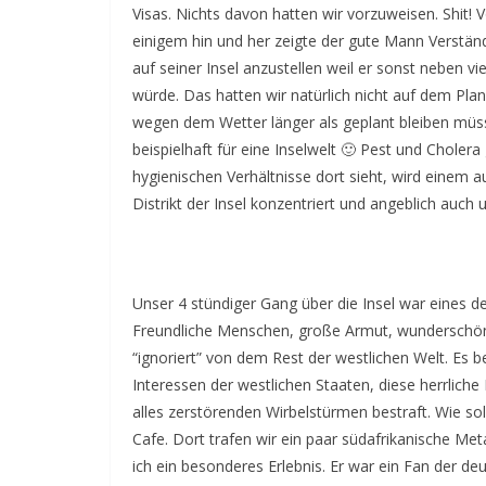
Visas. Nichts davon hatten wir vorzuweisen. Shit!
einigem hin und her zeigte der gute Mann Verständ
auf seiner Insel anzustellen weil er sonst neben
würde. Das hatten wir natürlich nicht auf dem Plan
wegen dem Wetter länger als geplant bleiben müss
beispielhaft für eine Inselwelt 🙂 Pest und Cholera
hygienischen Verhältnisse dort sieht, wird einem au
Distrikt der Insel konzentriert und angeblich auch u
Unser 4 stündiger Gang über die Insel war eines d
Freundliche Menschen, große Armut, wunderschöne
“ignoriert” von dem Rest der westlichen Welt. Es be
Interessen der westlichen Staaten, diese herrliche 
alles zerstörenden Wirbelstürmen bestraft. Wie s
Cafe. Dort trafen wir ein paar südafrikanische Me
ich ein besonderes Erlebnis. Er war ein Fan der d