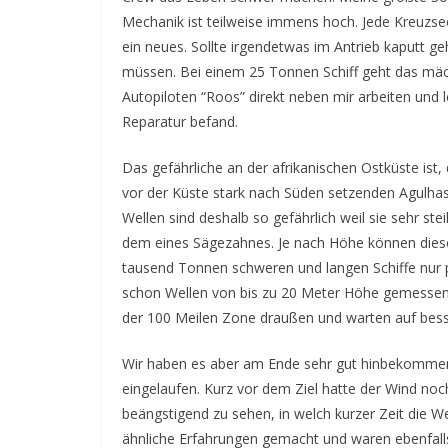
Mechanik ist teilweise immens hoch. Jede Kreuzsee,
ein neues. Sollte irgendetwas im Antrieb kaputt 
müssen. Bei einem 25 Tonnen Schiff geht das mächt
Autopiloten “Roos” direkt neben mir arbeiten und le
Reparatur befand.
Das gefährliche an der afrikanischen Ostküste ist
vor der Küste stark nach Süden setzenden Agulha
Wellen sind deshalb so gefährlich weil sie sehr ste
dem eines Sägezahnes. Je nach Höhe können diese 
tausend Tonnen schweren und langen Schiffe nur p
schon Wellen von bis zu 20 Meter Höhe gemessen. 
der 100 Meilen Zone draußen und warten auf bes
Wir haben es aber am Ende sehr gut hinbekommen 
eingelaufen. Kurz vor dem Ziel hatte der Wind noc
beängstigend zu sehen, in welch kurzer Zeit die W
ähnliche Erfahrungen gemacht und waren ebenfalls f