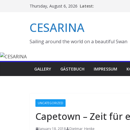
Skip
Latest:
Thursday, August 6, 2026
to
content
CESARINA
Sailing around the world on a beautiful Swan
GALLERY
GÄSTEBUCH
IMPRESSUM
K
UNCATEGORIZED
Capetown – Zeit für 
January 18, 2018
Dietmar_Henke