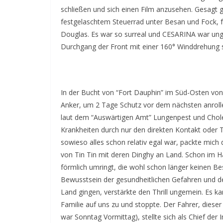
schließen und sich einen Film anzusehen. Gesagt g
festgelaschtem Steuerrad unter Besan und Fock, f
Douglas. Es war so surreal und CESARINA war ungla
Durchgang der Front mit einer 160° Winddrehung 
In der Bucht von “Fort Dauphin” im Süd-Osten vo
Anker, um 2 Tage Schutz vor dem nächsten anrolle
laut dem “Auswärtigen Amt” Lungenpest und Cholera
Krankheiten durch nur den direkten Kontakt oder 
sowieso alles schon relativ egal war, packte mic
von Tin Tin mit deren Dinghy an Land. Schon im 
förmlich umringt, die wohl schon länger keinen 
Bewusstsein der gesundheitlichen Gefahren und der 
Land gingen, verstärkte den Thrill ungemein. Es 
Familie auf uns zu und stoppte. Der Fahrer, dieser 
war Sonntag Vormittag), stellte sich als Chief de