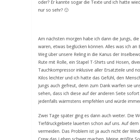
oder? Er kannte sogar die Texte und ich hatte wie
nur so sehr? 🙂
Am nächsten morgen habe ich dann die Jungs, di
waren, etwas beglücken können. Alles was ich an 
Weg über unsere Reling in die Kanus der Inselbew
Rute mit Rolle, ein Stapel T-Shirts und Hosen, di
Tauchkompressor inklusive aller Ersatzteile und 
Kilos leichter und ich hatte das Gefühl, den Mensc
Jungs auch gefreut, denn zum Dank warfen sie uns 
sehen, dass ich diese auf der anderen Seite sofo
jedenfalls wärmstens empfehlen und würde immer 
Zwei Tage später ging es dann auch weiter. Die W
Tiefdruckgebiete lauerten schon auf uns. Auf dem 
vermeiden. Das Problem ist ja auch nicht der Wind 
Crew das Leben schwer machen. Meine größte Sorg