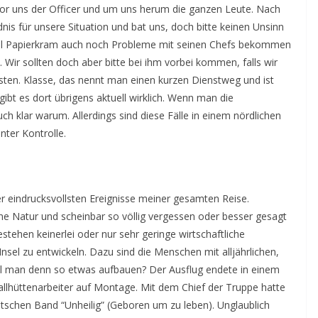
 Vor uns der Officer und um uns herum die ganzen Leute. Nach
nis für unsere Situation und bat uns, doch bitte keinen Unsinn
 viel Papierkram auch noch Probleme mit seinen Chefs bekommen
. Wir sollten doch aber bitte bei ihm vorbei kommen, falls wir
ten. Klasse, das nennt man einen kurzen Dienstweg und ist
 gibt es dort übrigens aktuell wirklich. Wenn man die
ch klar warum. Allerdings sind diese Fälle in einem nördlichen
nter Kontrolle.
er eindrucksvollsten Ereignisse meiner gesamten Reise.
 Natur und scheinbar so völlig vergessen oder besser gesagt
stehen keinerlei oder nur sehr geringe wirtschaftliche
Insel zu entwickeln. Dazu sind die Menschen mit alljährlichen,
oll man denn so etwas aufbauen? Der Ausflug endete in einem
tallhüttenarbeiter auf Montage. Mit dem Chief der Truppe hatte
eutschen Band “Unheilig” (Geboren um zu leben). Unglaublich