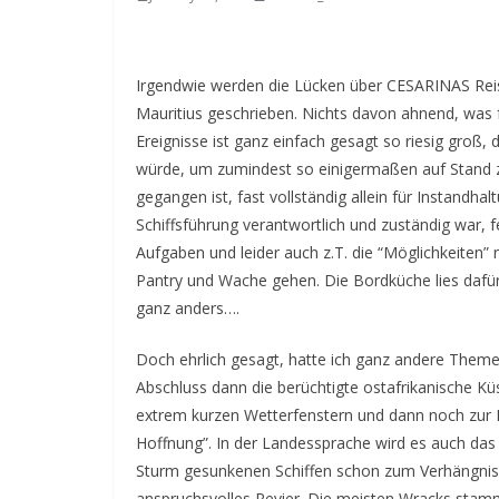
Irgendwie werden die Lücken über CESARINAS Reis
Mauritius geschrieben. Nichts davon ahnend, was f
Ereignisse ist ganz einfach gesagt so riesig groß
würde, um zumindest so einigermaßen auf Stand z
gegangen ist, fast vollständig allein für Instandha
Schiffsführung verantwortlich und zuständig war, 
Aufgaben und leider auch z.T. die “Möglichkeiten”
Pantry und Wache gehen. Die Bordküche lies dafür
ganz anders….
Doch ehrlich gesagt, hatte ich ganz andere Them
Abschluss dann die berüchtigte ostafrikanische K
extrem kurzen Wetterfenstern und dann noch zur
Hoffnung”. In der Landessprache wird es auch das
Sturm gesunkenen Schiffen schon zum Verhängnis g
anspruchsvolles Revier. Die meisten Wracks sta