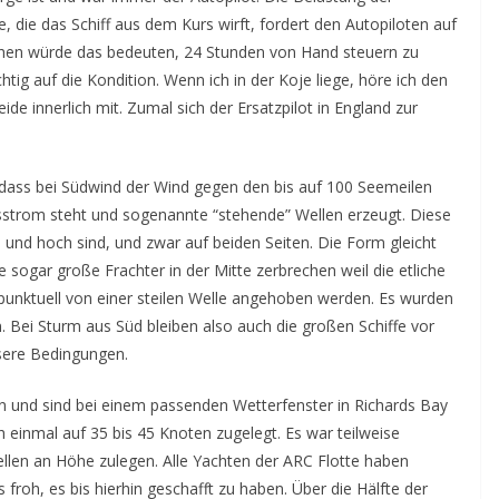
 die das Schiff aus dem Kurs wirft, fordert den Autopiloten auf
gehen würde das bedeuten, 24 Stunden von Hand steuern zu
ig auf die Kondition. Wenn ich in der Koje liege, höre ich den
ide innerlich mit. Zumal sich der Ersatzpilot in England zur
, dass bei Südwind der Wind gegen den bis auf 100 Seemeilen
sstrom steht und sogenannte “stehende” Wellen erzeugt. Diese
il und hoch sind, und zwar auf beiden Seiten. Die Form gleicht
sogar große Frachter in der Mitte zerbrechen weil die etliche
unktuell von einer steilen Welle angehoben werden. Es wurden
Bei Sturm aus Süd bleiben also auch die großen Schiffe vor
sere Bedingungen.
und sind bei einem passenden Wetterfenster in Richards Bay
h einmal auf 35 bis 45 Knoten zugelegt. Es war teilweise
ellen an Höhe zulegen. Alle Yachten der ARC Flotte haben
roh, es bis hierhin geschafft zu haben. Über die Hälfte der