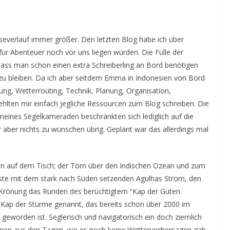
everlauf immer größer. Den letzten Blog habe ich über
ür Abenteuer noch vor uns liegen würden. Die Fülle der
, dass man schon einen extra Schreiberling an Bord benötigen
u bleiben. Da ich aber seitdem Emma in Indonesien von Bord
ltung, Wetterrouting, Technik, Planung, Organisation,
fehlten mir einfach jegliche Ressourcen zum Blog schreiben. Die
 meines Segelkameraden beschränkten sich lediglich auf die
 aber nichts zu wünschen übrig. Geplant war das allerdings mal
en auf dem Tisch; der Törn über den Indischen Ozean und zum
üste mit dem stark nach Süden setzenden Agulhas Strom, den
 Krönung das Runden des berüchtigtem “Kap der Guten
 Kap der Stürme genannt, das bereits schon über 2000 im
eworden ist. Seglerisch und navigatorisch ein doch ziemlich
mmen aus den Tagen, wo es noch keine Wettervorhersagen gab.