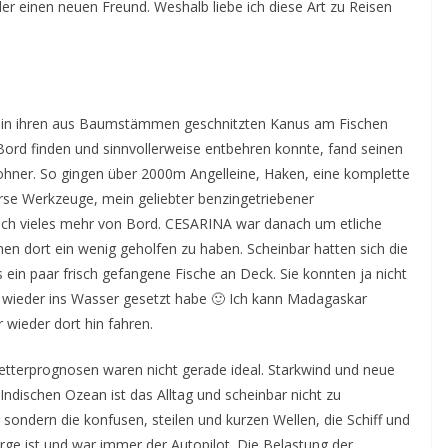
der einen neuen Freund. Weshalb liebe ich diese Art zu Reisen
e in ihren aus Baumstämmen geschnitzten Kanus am Fischen
Bord finden und sinnvollerweise entbehren konnte, fand seinen
ohner. So gingen über 2000m Angelleine, Haken, eine komplette
verse Werkzeuge, mein geliebter benzingetriebener
noch vieles mehr von Bord. CESARINA war danach um etliche
hen dort ein wenig geholfen zu haben. Scheinbar hatten sich die
ein paar frisch gefangene Fische an Deck. Sie konnten ja nicht
rt wieder ins Wasser gesetzt habe 🙂 Ich kann Madagaskar
wieder dort hin fahren.
etterprognosen waren nicht gerade ideal. Starkwind und neue
Indischen Ozean ist das Alltag und scheinbar nicht zu
sondern die konfusen, steilen und kurzen Wellen, die Schiff und
e ist und war immer der Autopilot. Die Belastung der