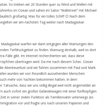
etan. So trieben wir 20 Stunden quer zu Wind und Wellen mit
ührerlos im Ozean und sahen im Salon “Wallstreet” mit Michael
ublich großartig. Was für ein tolles Schiff 🙂 Nach dem
segelten wir am nächsten Tag weiter nach Madagaskar.
n Madagaskar warfen wir dann entgegen aller Warnungen den
nden Tiefdruckgebiet zu finden. Warnung deshalb, weil es dort
-Fälle gibt. Im Internet recherchierten wir, dass diese
Tröpfchen übertragen wird. Da mir nach diesem Schei.. Ozean
h die Abenteuerlust und wir fuhren zusammen mit Paul und Mark
Hafen wurden wir von freundlich aussehenden Menschen
Besuch mehr von Yachten bekommen hatten. In dem
Tatsache, dass wir uns völlig illegal weil nicht angemeldet an
kam auch sofort ein großer Geländewagen mit einer fünfköpfigen
Zeit in seiner zivilen Funktion als Familienvater unterwegs (es
r Immigration vor und fragte uns nach unseren Papieren und