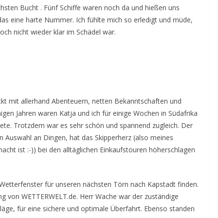
chsten Bucht . Fünf Schiffe waren noch da und hießen uns
as eine harte Nummer. Ich fühlte mich so erledigt und müde,
ch nicht wieder klar im Schädel war.
kt mit allerhand Abenteuern, netten Bekanntschaften und
nigen Jahren waren Katja und ich für einige Wochen in Südafrika
tete. Trotzdem war es sehr schön und spannend zugleich. Der
gen Auswahl an Dingen, hat das Skipperherz (also meines
cht ist :-)) bei den alltäglichen Einkaufstouren höherschlagen
 Wetterfenster für unseren nächsten Törn nach Kapstadt finden.
tung von WETTERWELT.de. Herr Wache war der zuständige
läge, für eine sichere und optimale Überfahrt. Ebenso standen