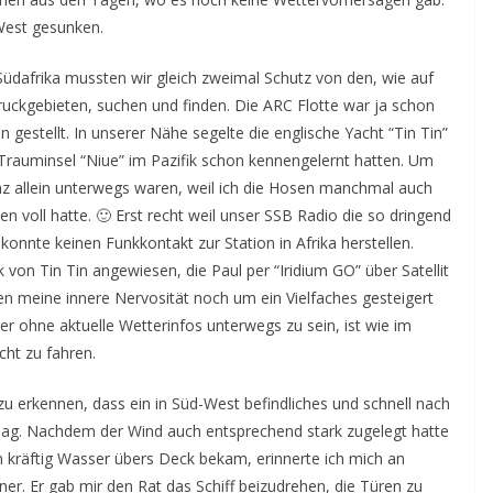
-West gesunken.
dafrika mussten wir gleich zweimal Schutz von den, wie auf
ruckgebieten, suchen und finden. Die ARC Flotte war ja schon
 gestellt. In unserer Nähe segelte die englische Yacht “Tin Tin”
Trauminsel “Niue” im Pazifik schon kennengelernt hatten. Um
ganz allein unterwegs waren, weil ich die Hosen manchmal auch
en voll hatte. 🙂 Erst recht weil unser SSB Radio die so dringend
konnte keinen Funkkontakt zur Station in Afrika herstellen.
von Tin Tin angewiesen, die Paul per “Iridium GO” über Satellit
en meine innere Nervosität noch um ein Vielfaches gesteigert
Hier ohne aktuelle Wetterinfos unterwegs zu sein, ist wie im
cht zu fahren.
u erkennen, dass ein in Süd-West befindliches und schnell nach
 lag. Nachdem der Wind auch entsprechend stark zugelegt hatte
 kräftig Wasser übers Deck bekam, erinnerte ich mich an
ner. Er gab mir den Rat das Schiff beizudrehen, die Türen zu