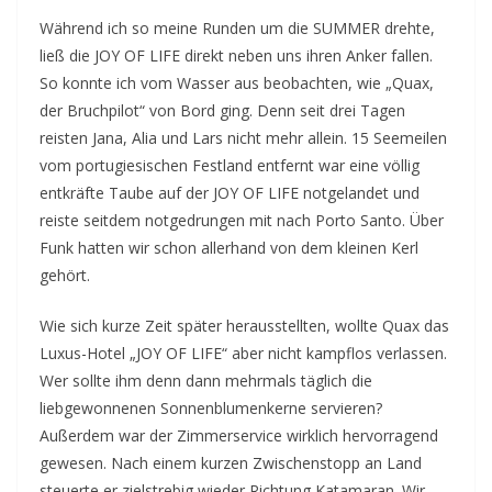
Während ich so meine Runden um die SUMMER drehte,
ließ die JOY OF LIFE direkt neben uns ihren Anker fallen.
So konnte ich vom Wasser aus beobachten, wie „Quax,
der Bruchpilot“ von Bord ging. Denn seit drei Tagen
reisten Jana, Alia und Lars nicht mehr allein. 15 Seemeilen
vom portugiesischen Festland entfernt war eine völlig
entkräfte Taube auf der JOY OF LIFE notgelandet und
reiste seitdem notgedrungen mit nach Porto Santo. Über
Funk hatten wir schon allerhand von dem kleinen Kerl
gehört.
Wie sich kurze Zeit später herausstellten, wollte Quax das
Luxus-Hotel „JOY OF LIFE“ aber nicht kampflos verlassen.
Wer sollte ihm denn dann mehrmals täglich die
liebgewonnenen Sonnenblumenkerne servieren?
Außerdem war der Zimmerservice wirklich hervorragend
gewesen. Nach einem kurzen Zwischenstopp an Land
steuerte er zielstrebig wieder Richtung Katamaran. Wir