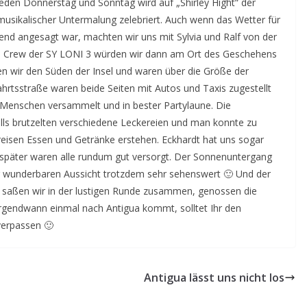
Jeden Donnerstag und Sonntag wird auf „Shirley Hight“ der
usikalischer Untermalung zelebriert. Auch wenn das Wetter für
end angesagt war, machten wir uns mit Sylvia und Ralf von der
ie Crew der SY LONI 3 würden wir dann am Ort des Geschehens
ten wir den Süden der Insel und waren über die Größe der
ahrtsstraße waren beide Seiten mit Autos und Taxis zugestellt
Menschen versammelt und in bester Partylaune. Die
lls brutzelten verschiedene Leckereien und man konnte zu
reisen Essen und Getränke erstehen. Eckhardt hat uns sogar
 später waren alle rundum gut versorgt. Der Sonnenuntergang
er wunderbaren Aussicht trotzdem sehr sehenswert 🙂 Und der
 saßen wir in der lustigen Runde zusammen, genossen die
rgendwann einmal nach Antigua kommt, solltet Ihr den
verpassen 🙂
Antigua lässt uns nicht los