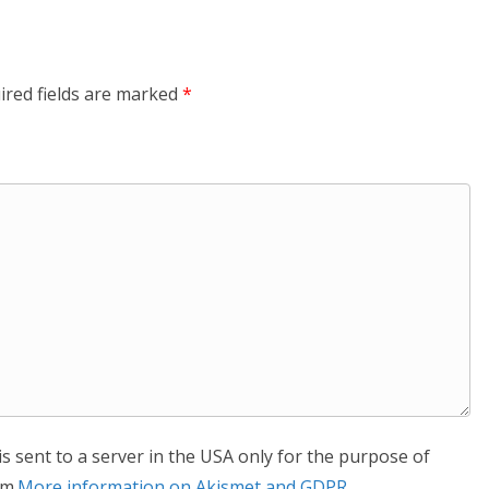
ired fields are marked
*
is sent to a server in the USA only for the purpose of
m.
More information on Akismet and GDPR
.