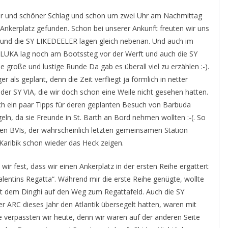
zer und schöner Schlag und schon um zwei Uhr am Nachmittag
 Ankerplatz gefunden. Schon bei unserer Ankunft freuten wir uns
 und die SY LIKEDEELER lagen gleich nebenan. Und auch im
FELUKA lag noch am Bootssteg vor der Werft und auch die SY
 große und lustige Runde Da gab es überall viel zu erzählen :-).
r als geplant, denn die Zeit verfliegt ja förmlich in netter
der SY VIA, die wir doch schon eine Weile nicht gesehen hatten.
ch ein paar Tipps für deren geplanten Besuch von Barbuda
n, da sie Freunde in St. Barth an Bord nehmen wollten :-(. So
den BVIs, der wahrscheinlich letzten gemeinsamen Station
 Karibik schon wieder das Heck zeigen.
r fest, dass wir einen Ankerplatz in der ersten Reihe ergattert
alentins Regatta“. Während mir die erste Reihe genügte, wollte
mit dem Dinghi auf den Weg zum Regattafeld. Auch die SY
ARC dieses Jahr den Atlantik übersegelt hatten, waren mit
e verpassten wir heute, denn wir waren auf der anderen Seite