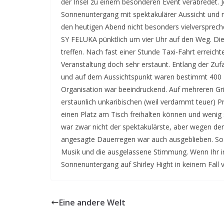
der Insel zu einem besonderen Event verabredet. 
Sonnenuntergang mit spektakulärer Aussicht und m
den heutigen Abend nicht besonders vielversprech
SY FELUKA pünktlich um vier Uhr auf den Weg. D
treffen. Nach fast einer Stunde Taxi-Fahrt erreich
Veranstaltung doch sehr erstaunt. Entlang der Zuf
und auf dem Aussichtspunkt waren bestimmt 400 
Organisation war beeindruckend. Auf mehreren Gri
erstaunlich unkaribischen (weil verdammt teuer) P
einen Platz am Tisch freihalten können und wenig
war zwar nicht der spektakulärste, aber wegen d
angesagte Dauerregen war auch ausgeblieben. So
Musik und die ausgelassene Stimmung. Wenn Ihr i
Sonnenuntergang auf Shirley Hight in keinem Fall 
Eine andere Welt