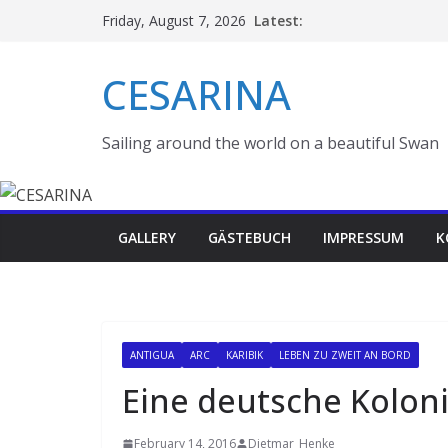
Skip
Latest:
Friday, August 7, 2026
to
content
CESARINA
Sailing around the world on a beautiful Swan
GALLERY
GÄSTEBUCH
IMPRESSUM
K
ANTIGUA
ARC
KARIBIK
LEBEN ZU ZWEIT AN BORD
Eine deutsche Koloni
February 14, 2016
Dietmar_Henke