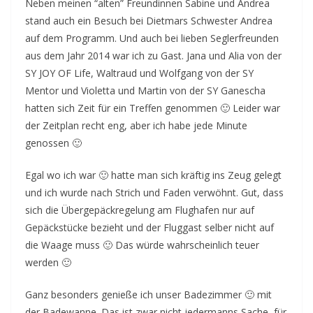
Neben meinen “alten” Freundinnen Sabine und Andrea
stand auch ein Besuch bei Dietmars Schwester Andrea
auf dem Programm. Und auch bei lieben Seglerfreunden
aus dem Jahr 2014 war ich zu Gast. Jana und Alia von der
SY JOY OF Life, Waltraud und Wolfgang von der SY
Mentor und Violetta und Martin von der SY Ganescha
hatten sich Zeit für ein Treffen genommen 🙂 Leider war
der Zeitplan recht eng, aber ich habe jede Minute
genossen 🙂
Egal wo ich war 🙂 hatte man sich kräftig ins Zeug gelegt
und ich wurde nach Strich und Faden verwöhnt. Gut, dass
sich die Übergepäckregelung am Flughafen nur auf
Gepäckstücke bezieht und der Fluggast selber nicht auf
die Waage muss 🙂 Das würde wahrscheinlich teuer
werden 🙂
Ganz besonders genieße ich unser Badezimmer 🙂 mit
der Badewanne. Das ist zwar nicht jedermanns Sache, für