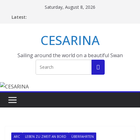
Skip
Saturday, August 8, 2026
to
Latest:
content
CESARINA
Sailing around the world on a beautiful Swan
ARC
LEBEN ZU ZWEIT AN BORD
ÜBERFAHRTEN