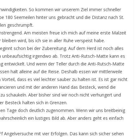
chwindigkeiten. So kommen wir unserem Ziel immer schneller
pe 180 Seemeilen hinter uns gebracht und die Distanz nach St.
ilen geschrumpft.
anstrengend. Am meisten freue ich mich auf meine erste Malzeit
 bleiben wird, bis ich sie in aller Ruhe verspeist habe.
ginnt schon bei der Zubereitung. Auf dem Herd ist noch alles
ihn unbeaufsichtig irgendwo ab. Trotz Anti-Rutsch-Matte kann es
ung entwickelt. Und wenn der Teller durch die Anti-Rutsch-Matte
sen halt alleine auf die Reise. Deshalb essen wir mittlerweile
rteil, dass es viel leichter sauber zu halten ist. Es ist gar nicht
alancieren und mit der anderen Hand das Besteck, wend die
u schaukeln. Aber bisher sind wir noch nicht verhungert und
er Besteck halten sich in Grenzen.
zten Tage doch deutlich zugenommen. Wenn wir uns breitbeinig
scheinlich ein lustiges Bild ab. Aber anders geht es einfach
 Ff Angelversuche mit vier Erfolgen. Das kann sich sicher sehen