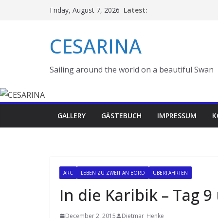
Skip
Latest:
Friday, August 7, 2026
to
content
CESARINA
Sailing around the world on a beautiful Swan
GALLERY
GÄSTEBUCH
IMPRESSUM
K
ARC
LEBEN ZU ZWEIT AN BORD
ÜBERFAHRTEN
In die Karibik – Tag 9
December 2, 2015
Dietmar_Henke