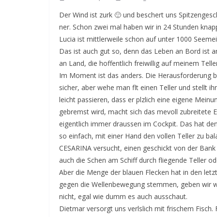
Der Wind ist zurk 🙂 und beschert uns Spitzenges
ner. Schon zwei mal haben wir in 24 Stunden knap
Lucia ist mittlerweile schon auf unter 1000 Seeme
Das ist auch gut so, denn das Leben an Bord ist 
an Land, die hoffentlich freiwillig auf meinem Teller
Im Moment ist das anders. Die Herausforderung be
sicher, aber wehe man flt einen Teller und stellt 
leicht passieren, dass er plzlich eine eigene Mein
gebremst wird, macht sich das mevoll zubreitete Es
eigentlich immer draussen im Cockpit. Das hat den Vo
so einfach, mit einer Hand den vollen Teller zu b
CESARINA versucht, einen geschickt von der Bank z
auch die Schen am Schiff durch fliegende Teller od
Aber die Menge der blauen Flecken hat in den let
gegen die Wellenbewegung stemmen, geben wir wahr
nicht, egal wie dumm es auch ausschaut.
Dietmar versorgt uns verlslich mit frischem Fisch.