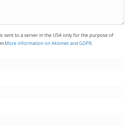
is sent to a server in the USA only for the purpose of
m.
More information on Akismet and GDPR
.