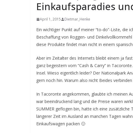
Einkaufsparadies un
April 1, 2015
Dietmar_Henke
Ein wichtiger Punkt auf meiner “to-do”-Liste, die i
Beschaffung von Roggen- und Dinkelvollkornmehl 
diese Produkte findet man nicht in einem spanisc
Aber im Zeitalter des Internets bleibt einem ja fa
ganz begeistern vom “Cash & Carry” in Tacoronte
Insel. Wieso eigentlich leider? Der Nationalpark A
gern noch hin. Warum also nicht Beides verbinden
In Tacoronte angekommen, glaubte ich meinen Au
war beeindruckend lang und die Preise waren wirkli
SUMMER geflogen bin, hatte ich eine zusätzliche 
längerer Zeit im Ausland an manchen Tagen wahnsi
Einkaufswagen packen 🙂