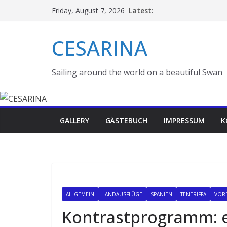
Skip
Latest:
Friday, August 7, 2026
to
content
CESARINA
Sailing around the world on a beautiful Swan
GALLERY
GÄSTEBUCH
IMPRESSUM
K
ALLGEMEIN
LANDAUSFLÜGE
SPANIEN
TENERIFFA
VOR
Kontrastprogramm: 