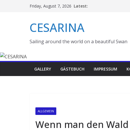
Skip
Latest:
Friday, August 7, 2026
to
content
CESARINA
Sailing around the world on a beautiful Swan
GALLERY
GÄSTEBUCH
IMPRESSUM
K
ALLGEMEIN
Wenn man den Wald 