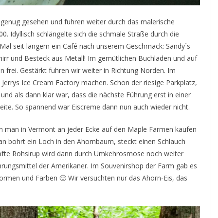
 genug gesehen und fuhren weiter durch das malerische
 Idyllisch schlängelte sich die schmale Straße durch die
e Mal seit langem ein Café nach unserem Geschmack: Sandy´s
irr und Besteck aus Metall! Im gemütlichen Buchladen und auf
 frei. Gestärkt fuhren wir weiter in Richtung Norden. Im
Jerrys Ice Cream Factory machen. Schon der riesige Parkplatz,
 und als dann klar war, dass die nächste Führung erst in einer
eite. So spannend war Eiscreme dann nun auch wieder nicht.
 den man in Vermont an jeder Ecke auf den Maple Farmen kaufen
Man bohrt ein Loch in den Ahornbaum, steckt einen Schlauch
zapfte Rohsirup wird dann durch Umkehrosmose noch weiter
snahrungsmittel der Amerikaner. Im Souvenirshop der Farm gab es
Formen und Farben 🙂 Wir versuchten nur das Ahorn-Eis, das