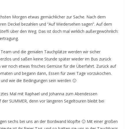
chsten Morgen etwas gemächlicher zur Sache. Nach dem
seren Deckel bezahlen und “Auf Wiedersehen sagen”. Auf dem
 Steffi über den Weg. Das ist doch mal wirklich außergewöhnlich:
ertragung.
es Team und die genialen Tauchplätze werden wir sicher
erzlos und saßen keine Stunde später wieder im Bus zurück
wir noch etwas frisches Gemüse für die Überfahrt. Zurück auf
omaten und begann dann, Essen für zwei Tage vorzukochen.
 und wie die Bedingungen sein werden 🙂
etztes Mal mit Raphael und Johanna zum Abendessen
uf der SUMMER, denn vor längeren Segeltouren bleibt bei
gen sechs bei uns an der Bordwand klopfte 🙂 Mit einer großen
ute ist ihr freier Tag und so hatten sie uns in der Tauchbasis