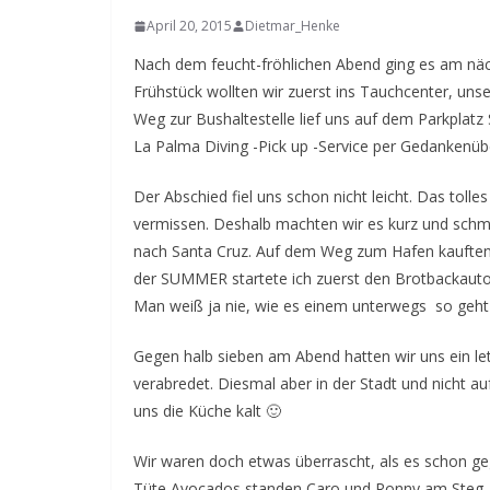
April 20, 2015
Dietmar_Henke
Nach dem feucht-fröhlichen Abend ging es am nä
Frühstück wollten wir zuerst ins Tauchcenter, un
Weg zur Bushaltestelle lief uns auf dem Parkplatz
La Palma Diving -Pick up -Service per Gedankenüb
Der Abschied fiel uns schon nicht leicht. Das toll
vermissen. Deshalb machten wir es kurz und schm
nach Santa Cruz. Auf dem Weg zum Hafen kauften 
der SUMMER startete ich zuerst den Brotbackaut
Man weiß ja nie, wie es einem unterwegs so geht
Gegen halb sieben am Abend hatten wir uns ein l
verabredet. Diesmal aber in der Stadt und nicht a
uns die Küche kalt 🙂
Wir waren doch etwas überrascht, als es schon ge
Tüte Avocados standen Caro und Ronny am Steg. He