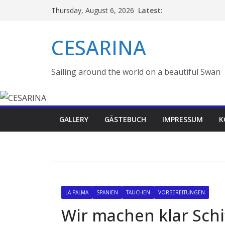
Skip
Latest:
Thursday, August 6, 2026
to
content
CESARINA
Sailing around the world on a beautiful Swan
GALLERY
GÄSTEBUCH
IMPRESSUM
K
LA PALMA
SPANIEN
TAUCHEN
VORBEREITUNGEN
Wir machen klar Schi