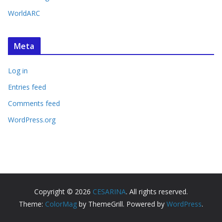
WorldARC
Meta
Log in
Entries feed
Comments feed
WordPress.org
Copyright © 2026
CESARINA
. All rights reserved.
Theme:
ColorMag
by ThemeGrill. Powered by
WordPress
.