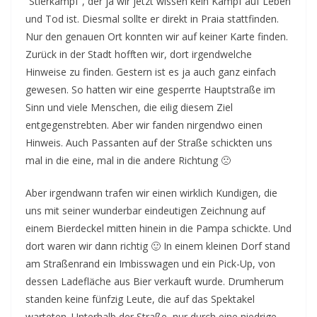
“Stierkampf”, der ja wir jetzt wissen kein Kampf auf Leben
und Tod ist. Diesmal sollte er direkt in Praia stattfinden.
Nur den genauen Ort konnten wir auf keiner Karte finden.
Zurück in der Stadt hofften wir, dort irgendwelche
Hinweise zu finden. Gestern ist es ja auch ganz einfach
gewesen. So hatten wir eine gesperrte Hauptstraße im
Sinn und viele Menschen, die eilig diesem Ziel
entgegenstrebten. Aber wir fanden nirgendwo einen
Hinweis. Auch Passanten auf der Straße schickten uns
mal in die eine, mal in die andere Richtung 🙁
Aber irgendwann trafen wir einen wirklich Kundigen, die
uns mit seiner wunderbar eindeutigen Zeichnung auf
einem Bierdeckel mitten hinein in die Pampa schickte. Und
dort waren wir dann richtig 🙂 In einem kleinen Dorf stand
am Straßenrand ein Imbisswagen und ein Pick-Up, von
dessen Ladefläche aus Bier verkauft wurde. Drumherum
standen keine fünfzig Leute, die auf das Spektakel
warteten. Unterhalb der Straße, nur durch eine niedrige