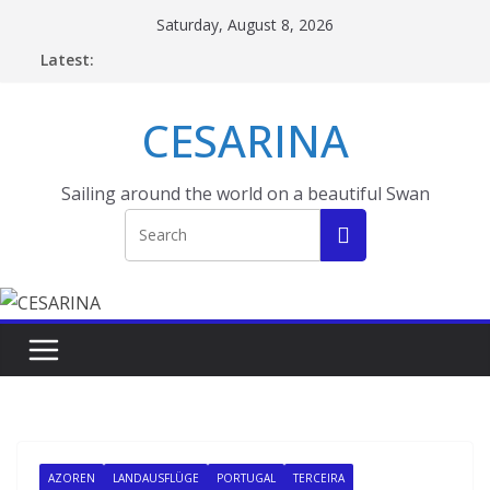
Skip
Saturday, August 8, 2026
to
Latest:
content
CESARINA
Sailing around the world on a beautiful Swan
AZOREN
LANDAUSFLÜGE
PORTUGAL
TERCEIRA