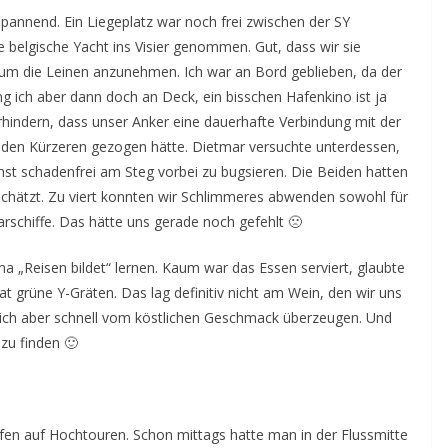
nnend. Ein Liegeplatz war noch frei zwischen der SY
belgische Yacht ins Visier genommen. Gut, dass wir sie
m die Leinen anzunehmen. Ich war an Bord geblieben, da der
g ich aber dann doch an Deck, ein bisschen Hafenkino ist ja
rhindern, dass unser Anker eine dauerhafte Verbindung mit der
ch den Kürzeren gezogen hätte. Dietmar versuchte unterdessen,
st schadenfrei am Steg vorbei zu bugsieren. Die Beiden hatten
rschätzt. Zu viert konnten wir Schlimmeres abwenden sowohl für
arschiffe. Das hätte uns gerade noch gefehlt 🙁
a „Reisen bildet“ lernen. Kaum war das Essen serviert, glaubte
t grüne Y-Gräten. Das lag definitiv nicht am Wein, den wir uns
mich aber schnell vom köstlichen Geschmack überzeugen. Und
 zu finden 🙂
efen auf Hochtouren. Schon mittags hatte man in der Flussmitte