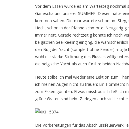
Vor dem Essen wurde es am Wartesteg nochmal spa
Ganescha und unserer SUMMER. Diesen hatte eine 
kommen sahen. Dietmar wartete schon am Steg, u
Hecht schon in der Pfanne schmorte. Neugierig gin
immer nett. Gerade rechtzeitig konnte ich noch ve
belgischen See-Reeling einging, die wahrscheinli
den Bug der Yacht (komplett ohne Fender) möglich
wohl die starke Strömung des Flusses völlig unte
die belgische Yacht als auch für ihre beiden Nachb
Heute sollte ich mal wieder eine Lektion zum Them
ich meinen Augen nicht zu trauen: Ein Hornhecht ha
zum Essen gönnten. Etwas misstrauisch ließ ich 
grüne Gräten sind beim Zerlegen auch viel leichter
Die Vorbereitungen für das Abschlussfeuerwerk li