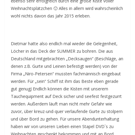
ebenso sehr erfolgreich durch eine große Kiste voller
Weihnachtsplätzchen 🙂 Alles in allem wird wahrscheinlich
wohl nichts davon das Jahr 2015 erleben.
Dietmar hatte also endlich mal wieder die Gelegenheit,
Löcher in das Deck der SUMMER zu bohren. Die aus
Deutschland mitgebrachten „Decksaugen“ (Beschläge, an
denen z.B. Gurte und Leinen befestigt werden) von der
Firma „Niro-Petersen“ mussten fachmännisch eingebaut
werden. Für „sein“ Schiff ist ihm das Beste eben gerade
gut genugJ Endlich können die Kisten mit unserem
Tauchequipment auf Deck sicher und seefest festgezurrt
werden. Außerdem läuft man nicht mehr Gefahr wie
zuvor, über kreuz-und-quer verlaufende Gurte zu stolpern
und über Bord zu gehen. Für unsere Abendunterhaltung
haben wir von unseren Lieben einen Stapel DVD`s zu
Weihnachten geschenkt bekommen und mit an Bord