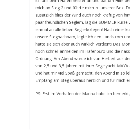
ich uns beim Hafenmeister an und bat um Hilfe b
mich an Steg 2 und führte mich zu unserer Box. De
zusätzlich blies der Wind auch noch kräftig von hi
paar freundlichen Seglern, lag die SUMMER kurze Z
einmal an alle lieben Seglerkollegen! Nach einer 
unsere Stegnachbarn, legte ich den Landstrom un
hatte sie sich aber auch wirklich verdient! Das Mo
noch schnell anmelden im Hafenbüro und die nasse
Ordnung. Am Abend wurde ich von Herbert aus der
von 2,5 und 3,5 Jahren mit ihrer Segelyacht MAYA 
und hat mir viel Spaß gemacht, den Abend in so le
Empfang am Steg überaus herzlich und für mich ein
PS: Erst im Vorhafen der Marina habe ich bemerkt