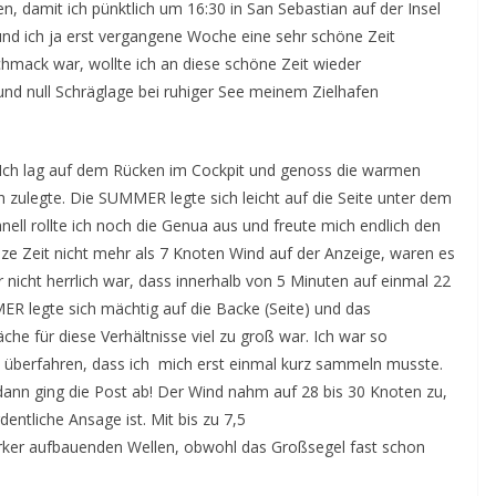
 damit ich pünktlich um 16:30 in San Sebastian auf der Insel
d ich ja erst vergangene Woche eine sehr schöne Zeit
hmack war, wollte ich an diese schöne Zeit wieder
und null Schräglage bei ruhiger See meinem Zielhafen
 Ich lag auf dem Rücken im Cockpit und genoss die warmen
h zulegte. Die SUMMER legte sich leicht auf die Seite unter dem
ll rollte ich noch die Genua aus und freute mich endlich den
nze Zeit nicht mehr als 7 Knoten Wind auf der Anzeige, waren es
r nicht herrlich war, dass innerhalb von 5 Minuten auf einmal 22
R legte sich mächtig auf die Backe (Seite) und das
che für diese Verhältnisse viel zu groß war. Ich war so
 überfahren, dass ich mich erst einmal kurz sammeln musste.
ann ging die Post ab! Der Wind nahm auf 28 bis 30 Knoten zu,
entliche Ansage ist. Mit bis zu 7,5
rker aufbauenden Wellen, obwohl das Großsegel fast schon