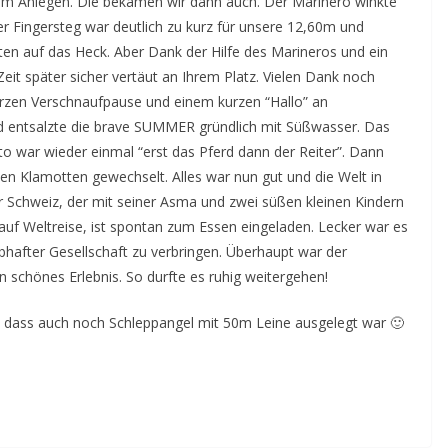
eim Anlegen. Die bekamen wir dann auch. Der Marinero winkte
r Fingersteg war deutlich zu kurz für unsere 12,60m und
nten auf das Heck. Aber Dank der Hilfe des Marineros und ein
eit später sicher vertäut an Ihrem Platz. Vielen Dank noch
kurzen Verschnaufpause und einem kurzen “Hallo” an
d entsalzte die brave SUMMER gründlich mit Süßwasser. Das
tto war wieder einmal “erst das Pferd dann der Reiter”. Dann
n Klamotten gewechselt. Alles war nun gut und die Welt in
 Schweiz, der mit seiner Asma und zwei süßen kleinen Kindern
auf Weltreise, ist spontan zum Essen eingeladen. Lecker war es
bhafter Gesellschaft zu verbringen. Überhaupt war der
 schönes Erlebnis. So durfte es ruhig weitergehen!
, dass auch noch Schleppangel mit 50m Leine ausgelegt war 🙂