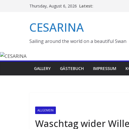
Skip
Latest:
Thursday, August 6, 2026
to
content
CESARINA
Sailing around the world on a beautiful Swan
GALLERY
GÄSTEBUCH
IMPRESSUM
K
ALLGEMEIN
Waschtag wider Will