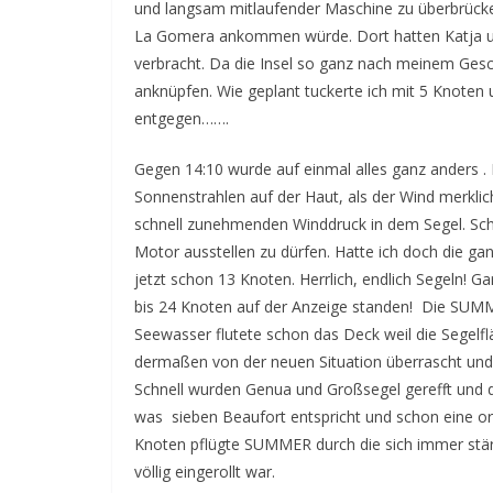
und langsam mitlaufender Maschine zu überbrücken,
La Gomera ankommen würde. Dort hatten Katja un
verbracht. Da die Insel so ganz nach meinem Gesc
anknüpfen. Wie geplant tuckerte ich mit 5 Knoten 
entgegen…….
Gegen 14:10 wurde auf einmal alles ganz anders .
Sonnenstrahlen auf der Haut, als der Wind merklic
schnell zunehmenden Winddruck in dem Segel. Schne
Motor ausstellen zu dürfen. Hatte ich doch die ga
jetzt schon 13 Knoten. Herrlich, endlich Segeln! Ga
bis 24 Knoten auf der Anzeige standen! Die SUMME
Seewasser flutete schon das Deck weil die Segelflä
dermaßen von der neuen Situation überrascht und
Schnell wurden Genua und Großsegel gerefft und d
was sieben Beaufort entspricht und schon eine ord
Knoten pflügte SUMMER durch die sich immer stä
völlig eingerollt war.