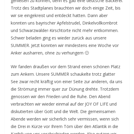
genießen zu können, denn es gab eine deutsche Bäckerei.
Trotz des Stadtplanes brauchten wir doch einige Zeit, bis
wir sie eingekreist und entdeckt hatten. Dann aber
konnten uns bayrischer Apfelstrudel, Dinkelvollkornbrot
und Schwarzwälder-Kirschtorte nicht mehr entkommen.
Schwer beladen ging es wieder zurück aus unsere
SUMMER. Jetzt konnten wir mindestens eine Woche vor
Anker ausharren, ohne zu verhungern 🙂
Wir fanden draußen vor dem Strand einen schönen Platz
zum Ankern. Unsere SUMMER schaukelte trotz glatter
See zwar recht kräftig von einer Seite zur anderen, da uns
die Strömung immer quer zur Dünung drehte. Trotzdem
genossen wir den Frieden und die Ruhe. Den Abend
verbrachten wir wieder einmal auf der JOY OF LIFE und
diskutierten über Gott und die Welt. Die gemeinsamen
Abende werden wir sicherlich sehr vermissen, wenn sich
die Drei in Kürze vor Ihrem Törn über den Atlantik in die
Karibik von uns verabschieden werden. Also nutzen wir