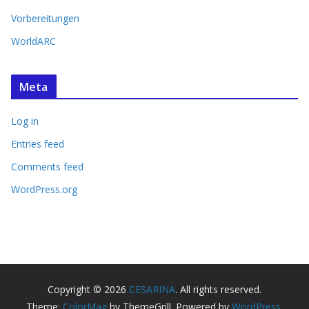
Vorbereitungen
WorldARC
Meta
Log in
Entries feed
Comments feed
WordPress.org
Copyright © 2026
CESARINA
. All rights reserved.
Theme:
ColorMag
by ThemeGrill. Powered by
WordPress
.