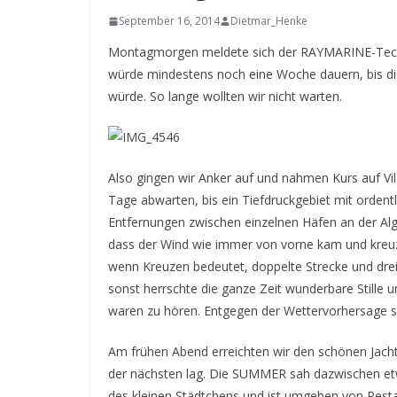
September 16, 2014
Dietmar_Henke
Montagmorgen meldete sich der RAYMARINE-Techn
würde mindestens noch eine Woche dauern, bis die
würde. So lange wollten wir nicht warten.
Also gingen wir Anker auf und nahmen Kurs auf Vi
Tage abwarten, bis ein Tiefdruckgebiet mit ordent
Entfernungen zwischen einzelnen Häfen an der Algar
dass der Wind wie immer von vorne kam und kreuzt
wenn Kreuzen bedeutet, doppelte Strecke und drei
sonst herrschte die ganze Zeit wunderbare Stille 
waren zu hören. Entgegen der Wettervorhersage s
Am frühen Abend erreichten wir den schönen Jach
der nächsten lag. Die SUMMER sah dazwischen etwa
des kleinen Städtchens und ist umgeben von Rest