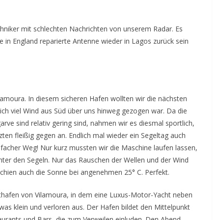
iker mit schlechten Nachrichten von unserem Radar. Es
 in England reparierte Antenne wieder in Lagos zurück sein
lamoura. In diesem sicheren Hafen wollten wir die nächsten
lich viel Wind aus Süd über uns hinweg gezogen war. Da die
ve sind relativ gering sind, nahmen wir es diesmal sportlich,
en fleißig gegen an. Endlich mal wieder ein Segeltag auch
facher Weg! Nur kurz mussten wir die Maschine laufen lassen,
unter den Segeln. Nur das Rauschen der Wellen und der Wind
chien auch die Sonne bei angenehmen 25° C. Perfekt.
thafen von Vilamoura, in dem eine Luxus-Motor-Yacht neben
s klein und verloren aus. Der Hafen bildet den Mittelpunkt
aurants und Bars, die zum Verweilen einluden. Den Abend