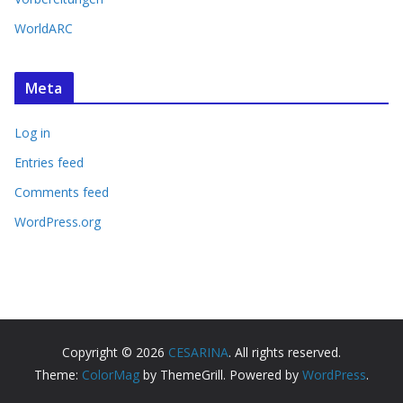
WorldARC
Meta
Log in
Entries feed
Comments feed
WordPress.org
Copyright © 2026
CESARINA
. All rights reserved.
Theme:
ColorMag
by ThemeGrill. Powered by
WordPress
.